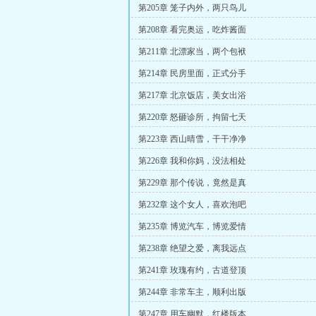
第205章 笼子内外，两只鸟儿
第208章 看完奥运，吃炸酱面
第211章 北漂家当，两个包袱
第214章 民房里面，正式分手
第217章 北京饭店，美女出浴
第220章 怒砸诊所，拘留七天
第223章 西山晴雪，干干净净
第226章 我和你妈，没法相处
第229章 那个传说，竟然是真
第232章 这个女人，喜欢泡吧
第235章 博览汽车，博览爱情
第238章 绝望之爱，离我远点
第241章 玫瑰有约，古道登顶
第244章 非常车主，顺利出版
第247章 用车幽默，红楼版本