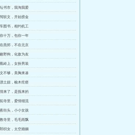
 地坛书市，我淘我爱
 试驾软文，开始捞金
 汽车图书，相约机工
 给你十万，包你一年
 我在燕郊，不在北京
 贿赂野狗，化敌为友
 凤凰岭上，女扮男装
 美文不够，美胸来凑
 北漂土妞，榆木疙瘩
 爱情来了，是拣来的
 潭拓寺里，爱情细流
 深夜街头，小小女孩
 通教寺里，毛毛雨飘
 牛郎织女，太空婚姻