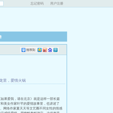
忘记密码
用户注册
榜
条龙里，爱情火锅
《如果爱我，请在北京》就是这样一部长篇
”和美女作家叶芊的爱情故事里，也讲述了
、网络作家夏天天等文艺圈不同女性的情感