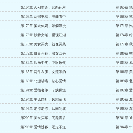
第164章 久别重逢，欲怒还羞
第165章
第167章 两部书稿，书商看中
第168章
第170章 骗走你妈，咱俩浪漫
第171章
第173章 妙龄女贼，重现江湖
第174章
第176章 美女买房，就像买菜
第177章
第179章 佛桌开花，浪女回头
第180章
第182章 欢乐中奖，中欢乐奖
第183章
第185章 两件衣服，女流氓的
第186章
第188章 北漂喵喵，贴心爱情
第189章
第191章 爱很奢侈，宁缺毋滥
第192章
第194章 平原红叶，风霜童话
第195章
第197章 老漂老漂，从南到北
第198章
第200章 美女买车，问题真多
第201章
第203章 爱情过客，远走不送
第204章