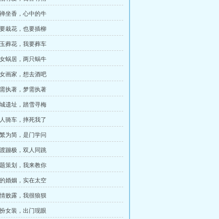
 坐禅坐香，心中的牛
 既要栽花，也要插柳
 黛玉葬花，我要葬车
 美女蜗居，两只蜗牛
 美女画家，想去酒吧
 爱需执著，梦需执著
 明城遗址，踏雪寻梅
 双人骑车，摔死我了
 化繁为简，是门学问
 九渡蹦极，双人同跳
 选题策划，我来教你
 你的婚姻，实在太空
 事情败露，我很狼狈
 男扮女装，出门现眼