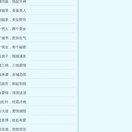
情感问题，我是大神
全聚德里，美食美人
圆明园里，美女野导
一个男人，两个美女
为了做书，惹你生气
这个美女，有个秘密
新租房子，我很满意
红螺三绝，三悟爱情
非典来袭，全城恐慌
游完故宫，闹起别扭
素食爱情，清清淡淡
爱如红叶，经霜才艳
银杏大道，爱情感悟
游览首博，处处有爱
图书灵感，突然而至