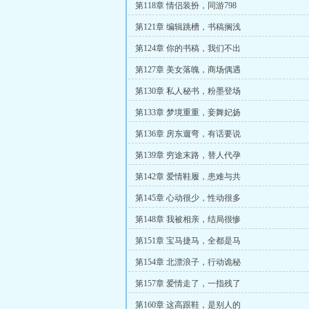
第118章 情侣装扮，同游798
第121章 编辑跳槽，书稿搁浅
第124章 你的书稿，我们不出
第127章 美女落魄，商场偶遇
第130章 私人秘书，粉墨登场
第133章 梦境重重，妾舞妃扬
第136章 房东遛弯，有话要说
第139章 穷途末路，替人代孕
第142章 爱情鞋履，患难与共
第145章 心动很少，性动很多
第148章 我被相亲，结局很惨
第151章 宝马捷马，全都是马
第154章 北漂浪子，行动诡秘
第157章 爱情走了，一指残了
第160章 这高跟鞋，是别人的