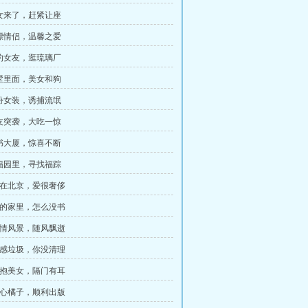
美女来了，赶紧让座
北漂情侣，温馨之爱
相约女友，逛琉璃厂
别墅里面，美女和狗
男扮女装，诱捕流氓
女友突袭，大吃一惊
图书大厦，惊喜不断
万福园里，寻找福踪
 活在北京，爱很奢侈
 你的家里，怎么没书
 爱情风景，随风飘逝
 情感垃圾，你没清理
 怀抱美女，隔门有耳
 伤心橘子，顺利出版