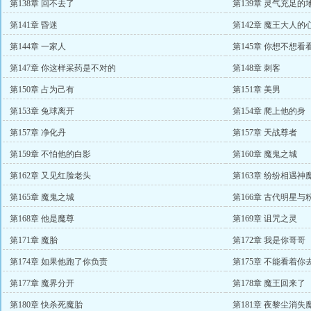
第138章 回不去了
第139章 灵气充足的
第141章 昏迷
第142章 魔王大人的
第144章 一家人
第145章 你想不想
第147章 你这样采药是不对的
第148章 刺客
第150章 占为己有
第151章 美男
第153章 兔球离开
第154章 爬上他的身
第157章 净化丹
第157章 天战尊者
第159章 不怕他的白影
第160章 魔鬼之城
第162章 又见红脸老头
第163章 纷纷相遇神
第165章 魔鬼之城
第166章 古代明星与
第168章 他是魔尊
第169章 诅咒之灵
第171章 魔胎
第172章 我是你哥哥
第174章 如果他跑了你负责
第175章 不能看着你
第177章 魔界分开
第178章 魔王回来了
第180章 快杀死魔胎
第181章 夜黎尘消失