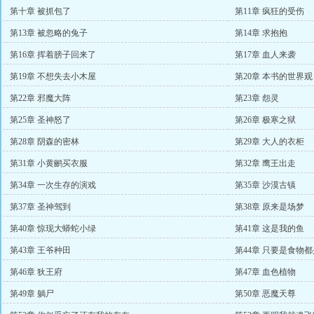
第十章 被抓包了
第11章 疯狂的受伤
第13章 被忽略的兔子
第14章 求抱抱
第16章 挥着膀子回来了
第17章 血人来袭
第19章 不想失去小木屋
第20章 本书的世界观
第22章 邪魔大阵
第23章 怨灵
第25章 圣神怒了
第26章 极寒之狱
第28章 阴森的密林
第29章 大人的衣柜
第31章 小黄鹂买衣服
第32章 鹰王出走
第34章 一次生存的演戏
第35章 沙漠古镇
第37章 圣神驾到
第38章 原来是场梦
第40章 惊现大蟒蛇小绿
第41章 这是我的鱼
第43章 王爷种田
第44章 只要是食物
第46章 狄王府
第47章 血色植物
第49章 躺尸
第50章 恶魔天尊