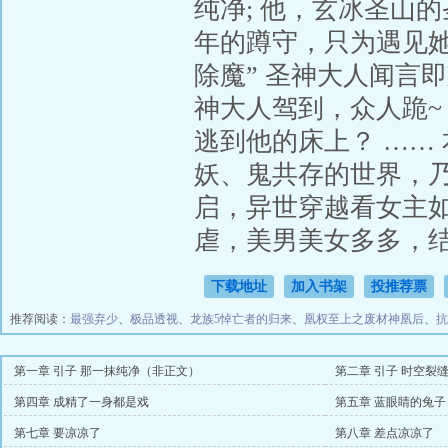
纯净; 他，玄冰圣山
年的蹲守，只为遇见她
除魔” 圣神大人闻言
神大人驾到，众人跪~ 
逃到他的床上？ ……
妖、鬼共存的世界，
启，异世穿越看女主如
虐，美男美女多多，
下载地址
加入书架
投推荐票
推荐阅读：
最强弃少
、
极品透视
、
龙族5悼亡者的归来
、
凰权至上之废材神凰后
、
抗
第一章 引子 那一抹纯净（非正文）
第二章 引子 时空裂
第四章 成精了一身都是戏
第五章 蓝眼睛的兔子
第七章 要凉凉了
第八章 差点凉凉了