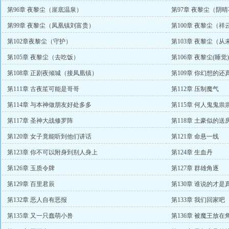
第96章 夜黎尘（崖底温泉）
第97章 夜黎尘（阴
第99章 夜黎尘（凤凰镇刘富贵）
第100章 夜黎尘（祥
第102章夜黎尘（守护）
第103章 夜黎尘（从
第105章 夜黎尘（去吃饭）
第106章 夜黎尘(睡觉)
第108章 正剧夜倾城（接凤凰镇）
第109章 你幻想的还
第111章 古夜笙可能是哥哥
第112章 压制魔气
第114章 与本神做朋友好处多多
第115章 何人鬼鬼祟
第117章 圣神大战修罗阵
第118章 土豪似的送
第120章 女子竟能听到他们讲话
第121章 命悬一线
第123章 你不可以附身到别人身上
第124章 生血丹
第126章 玉质令牌
第127章 群雄角逐
第129章 百里君辰
第130章 谁说的才是
第132章 恶人自有恶报
第133章 我们回家吧
第135章 又一只蠢萌小兽
第136章 被魔王放