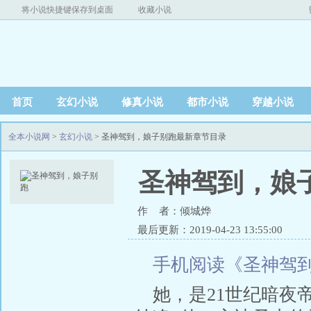
将小说快捷键保存到桌面
收藏小说
首页
玄幻小说
修真小说
都市小说
穿越小说
全本小说网
>
玄幻小说
> 圣神驾到，娘子别跑最新章节目录
圣神驾到，娘
作 者：倾城烨
最后更新：2019-04-23 13:55:00
手机阅读《圣神驾
她，是21世纪暗夜