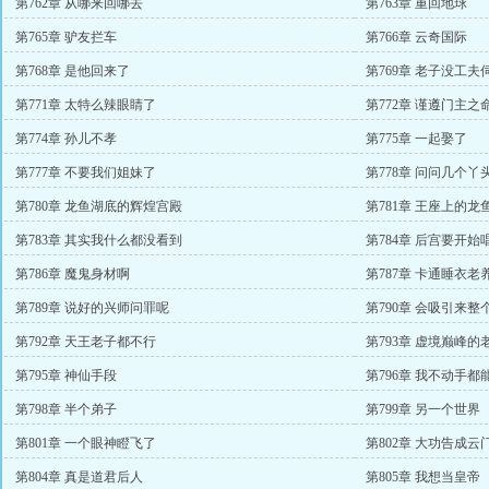
第762章 从哪来回哪去
第763章 重回地球
第765章 驴友拦车
第766章 云奇国际
第768章 是他回来了
第769章 老子没工夫
第771章 太特么辣眼睛了
第772章 谨遵门主之
第774章 孙儿不孝
第775章 一起娶了
第777章 不要我们姐妹了
第778章 问问几个丫
第780章 龙鱼湖底的辉煌宫殿
第781章 王座上的龙
第783章 其实我什么都没看到
第784章 后宫要开始
第786章 魔鬼身材啊
第787章 卡通睡衣老
第789章 说好的兴师问罪呢
第790章 会吸引来
第792章 天王老子都不行
第793章 虚境巅峰的
第795章 神仙手段
第796章 我不动手
第798章 半个弟子
第799章 另一个世界
第801章 一个眼神瞪飞了
第802章 大功告成云
第804章 真是道君后人
第805章 我想当皇帝