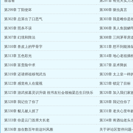
致读者
第297章 有先天实
第299章 丁阳使坏
第300章 驱虫真言
第302章 总算出了口恶气
第303章 我是雌你是
第305章 照杀不误
第306章 美人鱼脱鳞
第307章 幻境和阵法
第308章 三间茅草房
第310章 兽皮上的甲骨字
第311章 想不到能渔
第313章 五色彩光
第314章 地心老祖
第316章 富贵险中求
第317章 巫术降妖
第319章 还请师祖移驾武当
第320章 太上皇一样
第322章 感觉有人在窥视
第323章 锁定了目标
第325章 游武侯墓灵识升级 祝书友社会领袖梁总生日快乐
第326章 加入我们家
第328章 我记住了你了
第328章 我记住你了
第330章 貂儿被人抓了
第331章 老夫心里
第333章 你是云门首席大长老
第334章 将酒仙老头
第336章 放在数百年前这叫风雅
关于评论区暂停问题