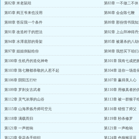
第82章 米老鼠哇
第83章 一不做二不休
第85章 阎王爷来也没用
第86章 会会陈七鞭
第88章 答应我一个条件
第89章 那份情书我知
第91章 改造村子的想法
第92章 上山拜神得丹
第94章 水潭底部的骨架
第95章 被屠杀的八
第97章 姐姐倒贴给你
第98章 我想买下咱们
第100章 生机丹的造化神奇
第101章 我有七成把
第103章 陈七鞭都恭敬的人惹不起
第104章 送你一场造
第106章 阴阳五行针
第107章 赢得美人心
第109章 罗刹女古武者
第110章 用修真者的
第112章 灵气浓厚的山谷
第113章 被一群猴子
第115章 山海界炼丹师司空元
第116章 错怪了师父
第118章 满载而归
第119章 秒杀修罗
第121章 一声抢响
第121章 一声枪响
第123章 骨花杀手组织
第124章 色狼猴逗逗