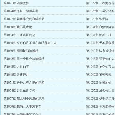
第1021章 凶猛荒兽
第1022章 三株海魂
第1024章 海妖一脉很富啊
第1025章 云雾沼
第1027章 饕餮巢穴的血腥冲天
第1028章 炼天阵
第1030章 我不是废物
第1031章 血煞祭阵旗
第1033章 一条真正的龙
第1034章 乾坤一棍
第1036章 今后你且不得在称呼我为主人
第1037章 天地异象
第1039章 阴阳蛇和蛤蟆精
第1040章 法力被禁锢
第1042章 等一个机会杀蛤蟆精
第1043章 我要你的
第1045章 六件仙宝
第1046章 抢夺仙宝
第1048章 天斩碎片
第1049章 饕餮残魂
第1051章 分神九尊之境的秘闻
第1052章 地器地仙
第1054章 是兄弟讲义气
第1055章 威名传山海
第1057章 貂儿和小凤凰的消息
第1058章 似乎是那
第1060章 我的女人不离不弃
第1061章 各方老怪
第1063章 一句话决定了命运
第1064章 惹不起的