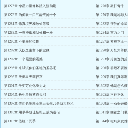
第1275章 命星力量修炼踏入渡劫期
第1276章 敲打青牛
第1278章 为师吹一口气能灭她十个
第1279章 我是地球
第1281章 修真境界和散仙等级
第1282章 变异的命
第1283章 一尊神祗和我长相一样
第1284章 重力之门
第1286章 不要脸的拉拢
第1287章 皆在本王
第1289章 天妖之主留下的宝藏
第1290章 万妖为尊
第1292章 一个照面的震撼
第1293章 冷萧逸的
第1295章 来试试你们圣地的圣器吧
第1296章 群殴不要脸
第1298章 天枢星天鹰行宫
第1299章 我们真笨啊
第1301章 千变万化化身为龙
第1302章 他是怎么
第1304章 长生星辰紫霞天邪
第1305章 不死不休
第1307章 你们长生殿圣主云长生乃是我大师兄
第1308章 一石头砸
第1310章 用尽手段让杨毅云成为道侣
第1311章 幽都之门
第1313章 借机下死手
第1314章 程玮康发