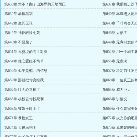
第636章 大不了翻了山海界的天地而已
第637章 我眼睛进沙
第639章 暴揍黑霜
第640章 本尊进入乾
第642章 生死无论
第643章 千叶商会无
第645章 神反转徐七死
第646章 大债主
第648章 不要脸了
第649章 无意引发的
第651章 元婴境的高手对决
第652章 用一个城
第654章 推心置腹不简单
第655章 无底洞
第656章 似乎是貂儿的信息
第657章 决定前往罗
第659章 那就把你卖给我
第660章 一位真正的
第662章 叶无心迷糊了
第663章 威力巨大
第665章 杨毅云你找死啊
第666章 讲情义
第668章 被妖王盯上了
第669章 什么是完美
第671章 暴揍妖王
第672章 拔光你的
第674章 大傻鸟别闹
第675章 原来是阴神