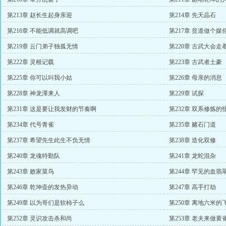
第213章 赵长生起身亲迎
第214章 先天晶石
第216章 不能低调就高调吧
第217章 贫道做个
第219章 云门弟子独孤无情
第220章 古武大会走
第222章 灵根记载
第223章 古武者土豪
第225章 你可以叫我小姑
第226章 母亲的消息
第228章 神龙潭来人
第229章 试探
第231章 这是要让我发财的节奏啊
第232章 双系修炼的
第234章 代号青雀
第235章 赌石门道
第237章 希望先生此生不负无情
第238章 造化双修
第240章 龙魂特勤队
第241章 龙蛇混杂
第243章 败家菜鸟
第244章 罕见的血翡
第246章 乾坤壶的发热异动
第247章 高手打劫
第249章 以为哥们是软柿子么
第250章 离地六米的
第252章 灵识攻击杀和尚
第253章 老夫来做黄