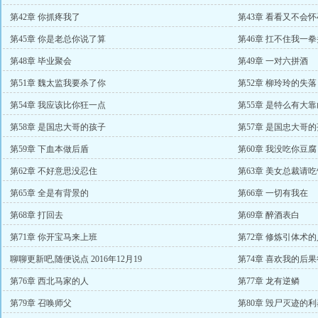
第42章 你抓疼我了
第43章 看看又不会怀
第45章 你是老总你说了算
第46章 扛不住我一拳
第48章 毕业聚会
第49章 一对六拼酒
第51章 魏太监我要杀了你
第52章 柳玲玲的失落
第54章 我应该比你狂一点
第55章 是特么有大
第58章 是国忠大哥的孩子
第57章 是国忠大哥
第59章 下血本做后盾
第60章 我没吃你豆腐
第62章 不好意思没忍住
第63章 美女总裁请吃
第65章 全是有背景的
第66章 一切有我在
第68章 打回去
第69章 醉酒表白
第71章 你开宝马来上班
第72章 修炼引体术的
聊聊更新吧,随便说点 2016年12月19
第74章 喜欢我的后
第76章 西北马家的人
第77章 龙有逆鳞
第79章 召唤师父
第80章 毁尸灭迹的利