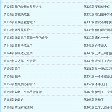
第126章 我的梦想在星辰大海
第127章 要赔偿十亿
第129章 警花约吃饭
第130章 在我眼中
康!
第132章 豆腐全被你吃了
第133章 古武者中的
第135章 两头灵兽护主
第136章 你们跟我混
第138章 像是吃了苍蝇一般的难受
第139章 亲你一分钟
第141章 你鼻子流血了
第142章 你不是人
第144章 聊茶道记恩情
第145章 云奇公司
第147章 左边第一个位置
第148章 吸引来了古
第150章 跪了
第151章 坑一把赵武
第153章 骗子
第154章 一个个都是
第156章 想死的心都有了
第157章 杀手上门
第159章 勾搭一个高手做保镖
第160章 捡到了一个
第162章 她是谁
第163章 拔枪了
第165章 前面有东西啊
第166章 活了八百多