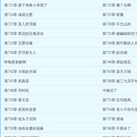
第721章 接下来换小爷我了
第722章 傻丫头啊
第724章 成就元婴
第725章 斩魔
第727章 直入罗浮殿
第728章 不怎么样
第730章 黑花的五毒灵虫
第731章 被蝙蝠咬伤
第733章 元婴自爆
第734章 殿中殿的人
第736章 罗浮新主人
第737章 妖光城
昨晚更新解释
第740章 师徒相见
第742章 大闹妖光城
第743章 泼天大祸
第745章 凤凰蛋
第746章 被三大高
第748章 等时机
今晚没了
第750章 看天意
第751章 百鸟朝凤
第753章 更甚的贪婪
第754章 老小子你可
第756章 老头子压阵
第757章 搜魂
第759章 他有化魔的迹象
第760章 不要命了