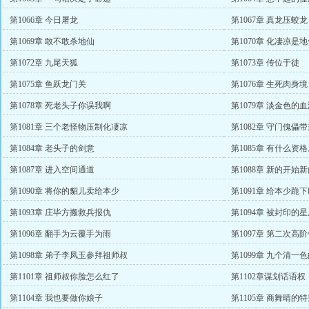
第1066章 今日屠龙
第1067章 真龙压蛟龙
第1069章 敢不敢杀地仙
第1070章 化凄凉是
第1072章 九尾天狐
第1073章 传位于徒
第1075章 鱼跃龙门关
第1076章 生死肉身境
第1078章 死老头子你误我啊
第1079章 淡金色的
第1081章 三个老怪物压制化凄凉
第1082章 守门傀儡
第1084章 老头子的剑意
第1085章 有什么资
第1087章 进入空间通道
第1088章 新的开始
第1090章 将你的貂儿卖给本少
第1091章 给本少跪
第1093章 庄毕方搬救兵报仇
第1094章 被封印的
第1096章 翻手为云覆手为雨
第1097章 第二次高
第1098章 弟子李凤玉参拜祖师叔
第1099章 九个清一
第1101章 祖师叔你脸怎么红了
第1102章谋划话语权
第1104章 我也要做你娘子
第1105章 商舞晴的