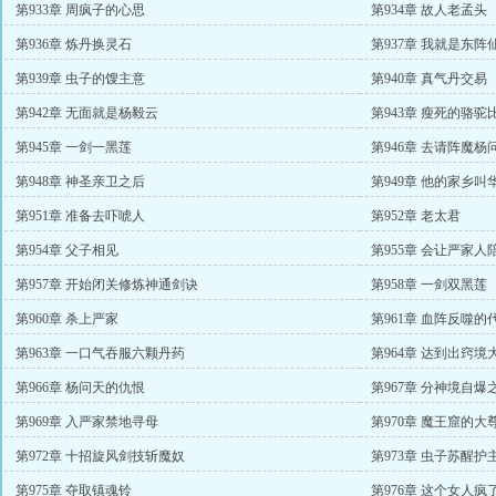
第933章 周疯子的心思
第934章 故人老孟头
第936章 炼丹换灵石
第937章 我就是东阵
第939章 虫子的馊主意
第940章 真气丹交易
第942章 无面就是杨毅云
第943章 瘦死的骆驼
第945章 一剑一黑莲
第946章 去请阵魔杨
第948章 神圣亲卫之后
第949章 他的家乡叫
第951章 准备去吓唬人
第952章 老太君
第954章 父子相见
第955章 会让严家人
第957章 开始闭关修炼神通剑诀
第958章 一剑双黑莲
第960章 杀上严家
第961章 血阵反噬的
第963章 一口气吞服六颗丹药
第964章 达到出窍境
第966章 杨问天的仇恨
第967章 分神境自爆
第969章 入严家禁地寻母
第970章 魔王窟的大
第972章 十招旋风剑技斩魔奴
第973章 虫子苏醒护
第975章 夺取镇魂铃
第976章 这个女人疯