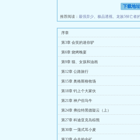
下载地
推荐阅读：
最强弃少
、
极品透视
、
龙族5悼亡者
序章
第3章 会笑的迷你驴
第6章 烧烤晚宴
第9章 猫、女孩和油画
第12章 公路旅行
第15章 奥格斯格牧场
第18章 钓上个大家伙
第21章 神户但马牛
第24章 弗拉特黑德疑云（上）
第27章 科迪亚克岛棕熊
第30章 一蒲式耳小麦
第33章 会走的金矿