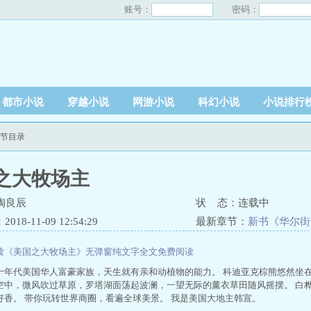
账号：
密码：
都市小说
穿越小说
网游小说
科幻小说
小说排行
章节目录
之大牧场主
陶良辰
状 态：连载中
18-11-09 12:54:29
最新章节：
新书《华尔街
读《美国之大牧场主》无弹窗纯文字全文免费阅读
十年代美国华人富豪家族，天生就有亲和动植物的能力。 科迪亚克棕熊悠然坐在
空中，微风吹过草原，罗塔湖面荡起波澜，一望无际的薰衣草田随风摇摆。 白
好香。 带你玩转世界商圈，看遍全球美景。 我是美国大地主韩宣。