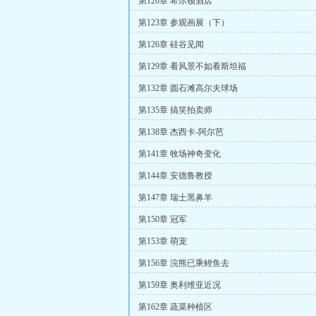
第120章 希尔顿酒店
第123章 参观画展（下）
第126章 硅谷见闻
第129章 看风景不如看斯坦福
第132章 圆石滩高尔夫球场
第135章 搞笑拍卖师
第138章 杰西卡-阿尔芭
第141章 牧场神奇变化
第144章 安德鲁教授
第147章 瑞士黑鼻羊
第150章 冠军
第153章 萌宠
第156章 浣熊已乘鲤鱼去
第159章 奥利维亚近况
第162章 蔬菜种植区