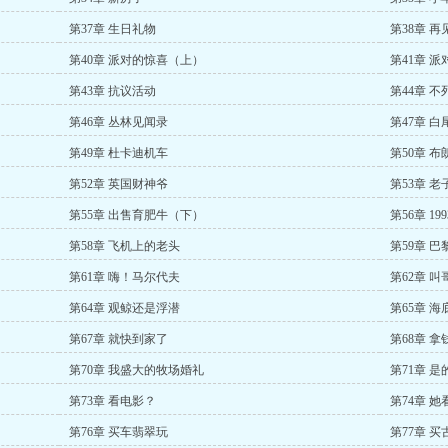
第37章 生日礼物
第38章 再
第40章 派对的惊喜（上）
第41章 
第43章 抗议活动
第44章 
第46章 丛林见闻录
第47章 白
第49章 杜卡迪机车
第50章 
第52章 英国财神爷
第53章 
第55章 出售育肥牛（下）
第56章 1
第58章 飞机上的老头
第59章 
第61章 嗨！马尔代夫
第62章 
第64章 观鲸还是浮潜
第65章 海
第67章 就快到家了
第68章 
第70章 我盛大的牧场婚礼
第71章 
第73章 看电影？
第74章 
第76章 买车翡翠玩
第77章 