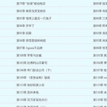
第79章 “轻便”移动电话
第80章 
第82章 格雷戈里安校长
第83章 
第85章 地球上最后一只兔子
第86章 
第88章 开学了
第89章 
第91章 回家
第92章 
第94章 滑雪度假村构想
第95章 
第97章 Agusta子品牌
第98章 
第100章 宰客与女贼
第101章
第103章 比弗利山庄豪宅
第104章
第106章 帝门影业公司（下）
第107章
第109章 《变形金刚》版权
第110章 
第112章 洛杉矶唐人街
第113章 
第115章 意外来电
第116章
第118章 百万富翁先生们
第119章 