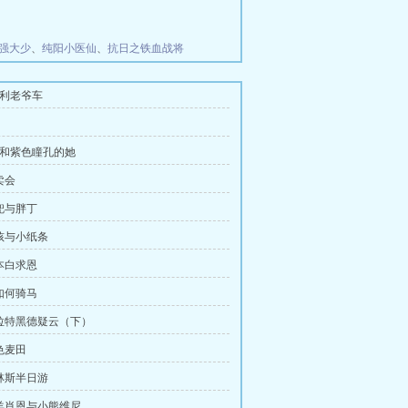
强大少
、
纯阳小医仙
、
抗日之铁血战将
拉利老爷车
约和紫色瞳孔的她
卖会
麦兜与胖丁
男孩与小纸条
日本白求恩
论如何骑马
弗拉特黑德疑云（下）
色麦田
比林斯半日游
小羊肖恩与小熊维尼