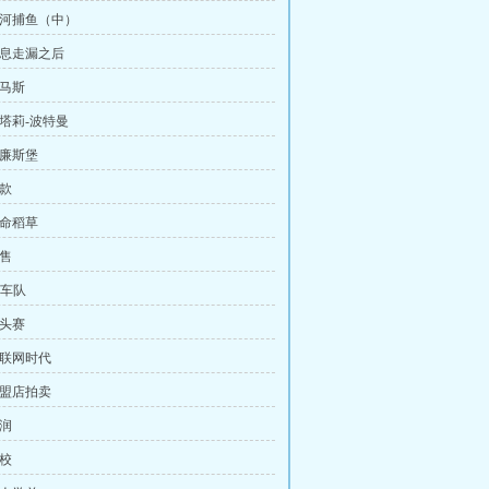
 森河捕鱼（中）
消息走漏之后
托马斯
纳塔莉-波特曼
威廉斯堡
贷款
救命稻草
发售
1车队
街头赛
互联网时代
加盟店拍卖
利润
返校