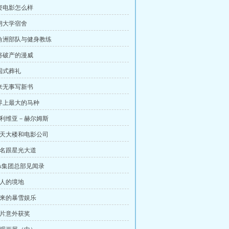
投资电影怎么样
布朗大学宿舍
三角洲部队与健身教练
即将破产的漫威
美国式葬礼
闲来无事写新书
世界上最大的马种
 奥利维亚－赫尔姆斯
 摩天大楼和电影公司
 签名跟星光大道
sos集团总部见闻录
华人的境地
 未来的暴雪娱乐
照片意外获奖