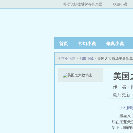
将小说快捷键保存到桌面
收藏小说
首页
玄幻小说
修真小说
全本小说网
>
都市小说
> 美国之大牧场主最新
美国
作 者：
最后更新：20
手机阅
重生八
映在湛蓝天
架下，睡的