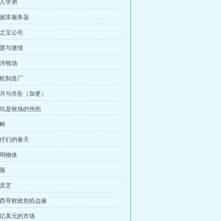
熟人学弟
数据库服务器
孩之宝公司
速度与激情
海洋牧场
飞机制造厂
 十月与吊坠（加更）
 矿坑是牧场的伤疤
果树
牛仔们的春天
不明物体
树屋
肉灵芝
 墨西哥财政危机边缘
20亿美元的市场