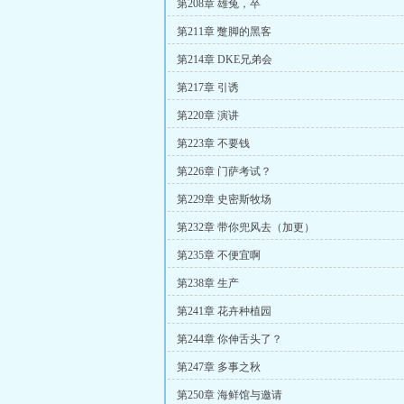
第208章 雄兔，卒
第211章 蹩脚的黑客
第214章 DKE兄弟会
第217章 引诱
第220章 演讲
第223章 不要钱
第226章 门萨考试？
第229章 史密斯牧场
第232章 带你兜风去（加更）
第235章 不便宜啊
第238章 生产
第241章 花卉种植园
第244章 你伸舌头了？
第247章 多事之秋
第250章 海鲜馆与邀请