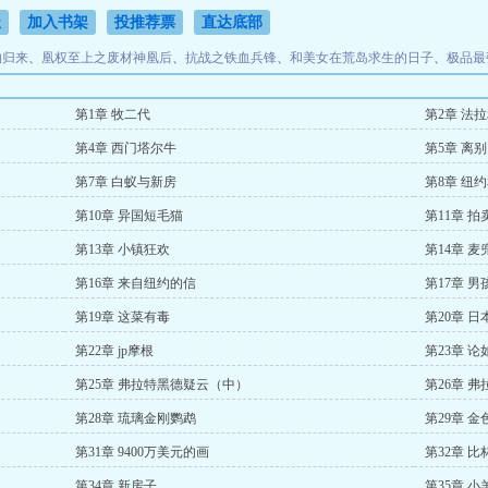
址
加入书架
投推荐票
直达底部
的归来
、
凰权至上之废材神凰后
、
抗战之铁血兵锋
、
和美女在荒岛求生的日子
、
极品最
第1章 牧二代
第2章 法
第4章 西门塔尔牛
第5章 离别
第7章 白蚁与新房
第8章 纽
第10章 异国短毛猫
第11章 拍
第13章 小镇狂欢
第14章 
第16章 来自纽约的信
第17章 
第19章 这菜有毒
第20章 
第22章 jp摩根
第23章 
第25章 弗拉特黑德疑云（中）
第26章 
第28章 琉璃金刚鹦鹉
第29章 金
第31章 9400万美元的画
第32章 
第34章 新房子
第35章 